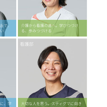
丘で、
介護から看護の道へ。学びつづけ
たい
る、歩みつづける
看護部
めに、学
大切な人を思う。スティグマに向き