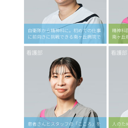
自衛隊から精神科に。初めての仕事
精神科
に前向きに挑戦できる南ヶ丘病院で
南ヶ丘
看護部
看護部
患者さんとスタッフの「こころ」を
人のた