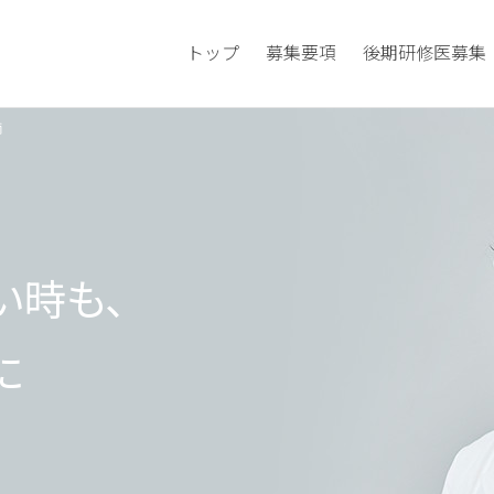
トップ
募集要項
後期研修医募集
師
い時も、
に