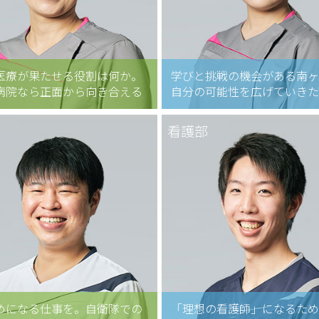
医療が果たせる役割は何か。
学びと挑戦の機会がある南ヶ
病院なら正面から向き合える
自分の可能性を広げていき
看護部
めになる仕事を。自衛隊での
「理想の看護師」になるた