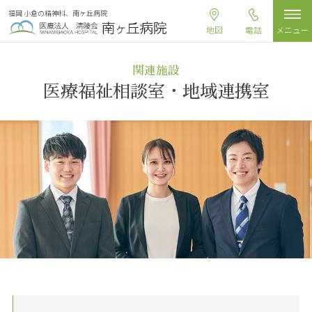
福岡 小倉の精神科、南ヶ丘病院
地図
電話
メニュー
関連施設
医療福祉相談室
・
地域連携室