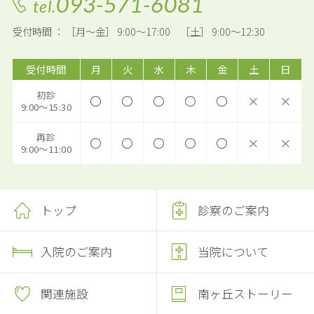
093-571-6081
tel.
受付時間 ： ［月～金］ 9:00～17:00 ［土］ 9:00～12:30
受付時間
月
火
水
木
金
土
日
初診
〇
〇
〇
〇
〇
×
×
9:00～15:30
再診
〇
〇
〇
〇
〇
×
×
9:00～11:00
トップ
診察のご案内
入院のご案内
当院について
関連施設
南ヶ丘ストーリー