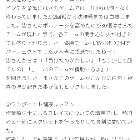
ピンチを菜箸にはさむゲームでは、1回戦は何となく
終わっていましたが2回戦から決勝戦までは白熱しま
した。皆さんのボルテージを高めたのが30個はさんだ
チームが現れた事で、各チームの闘争心に火が付きと
ても盛り上がりました。優勝チームは35個残り3個で
パーフェクトでしたが本当に残念でしたねー！
皆さんからは（「負けたのが悔しい」「もう少しで勝
てたのに！」「あのチームが優勝するよ」）
を聞きました。まさかこのゲームがこんなに白熱・歓
喜の渦が起きた事が私もビックリしました。
③ワンポイント健康レッスン
作業療法士によるフレイズについての講義では、参加
者と一緒にスクワットを行ったりして真剣に聞いてい
た。
何歳になっても健康でいたい気持ちが、強く出ていた