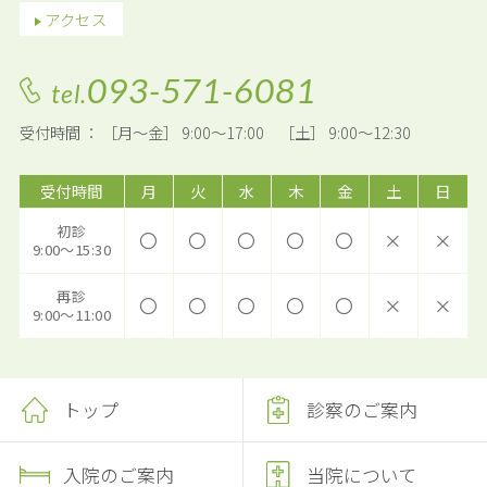
アクセス
093-571-6081
tel.
受付時間 ： ［月～金］ 9:00～17:00 ［土］ 9:00～12:30
受付時間
月
火
水
木
金
土
日
初診
〇
〇
〇
〇
〇
×
×
9:00～15:30
再診
〇
〇
〇
〇
〇
×
×
9:00～11:00
トップ
診察のご案内
入院のご案内
当院について