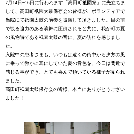
7
月
14
日
~16
日に行われます「高田町祗園祭」に先立ちま
して、高田町祇園太鼓保存会の皆様が、ボランティアで
当院にて祇園太鼓の演奏を披露して頂きました。目の前
で観る迫力のある演舞に圧倒されると共に、我が町の夏
の風物詩である祇園太鼓の音に、夏の訪れを感じまし
た。
入院中の患者さまも、いつもは遠くの街中から夕方の風
に乗って微かに耳にしていた夏の音色を、今日は間近で
感じる事ができ、とても喜んで頂いている様子が見られ
ました。
高田町祇園太鼓保存会の皆様、本当にありがとうござい
ました！